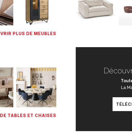
VRIR PLUS DE MEUBLES
Découvr
Toute
La M
TÉLÉC
DE TABLES ET CHAISES