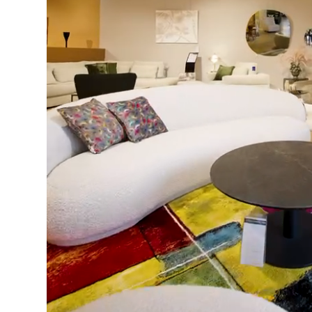
Lect
vidé