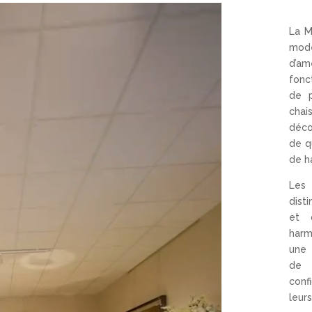
La M
mod
d’am
fonc
de p
cha
déco
de q
de h
Les
dist
et 
harm
une 
de 
conf
leurs