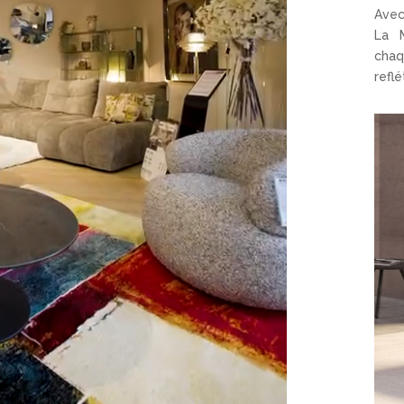
Avec
La M
chaq
eur
refl
o