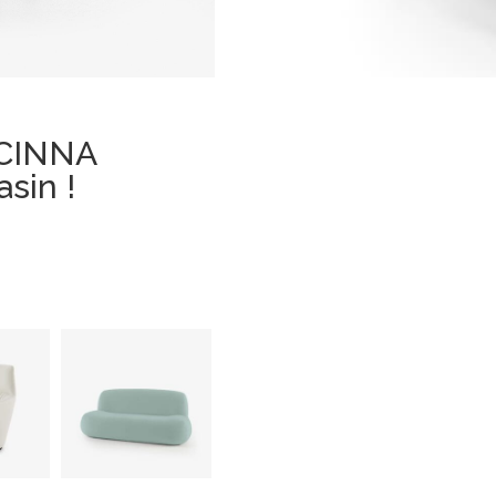
 CINNA
sin !